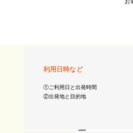
​
利用日時など
①ご利用日と出発時間
②出発地と目的地